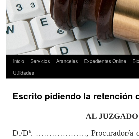
Saltar
Inicio
Servicios
Aranceles
Expedientes Online
Bib
al
Utilidades
contenido
Escrito pidiendo la retención 
AL JUZGADO
D./Dª. ………………., Procurador/a de 