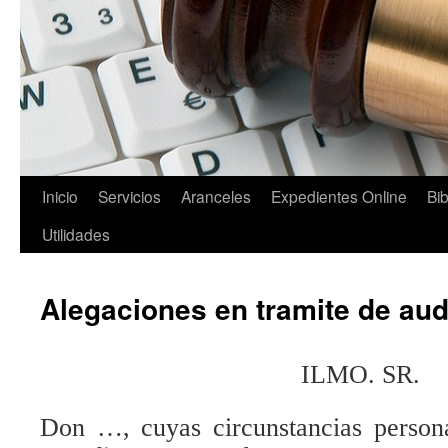
Saltar
Inicio
Servicios
Aranceles
Expedientes Online
Bib
al
Utilidades
contenido
Alegaciones en tramite de aud
ILMO. SR.
Don …, cuyas circunstancias persona