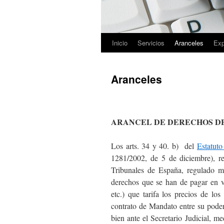
Inicio
Servicios
Aranceles
Exp
Saltar
al
Aranceles
contenido
ARANCEL DE DERECHOS DE
Los arts. 34 y 40. b) del
Estatut
1281/2002, de 5 de diciembre), r
Tribunales de España, regulado me
derechos que se han de pagar en va
etc.) que tarifa los precios de lo
contrato de Mandato entre su poder
bien ante el Secretario Judicial, 