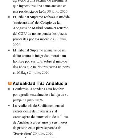
agravado a una auxiliar de enfermería
que inyectó insulina a una anciana en
una residencia de León
30 julio, 2026
El Tribunal Supremo rechaza la medida
‘cautelarísima’ del Colegio de la
Abogacía de Madrid contra el acuerdo
del CGPJ de no suspender los plazos
procesales por los incendios
29 julio,
2026
El Tribunal Supremo absuelve de un
delito contra la integridad moral a un
hombre por sus tuits sobre el niño de
dos años que murió tras caer a un pozo
en Málaga
24 julio, 2026
Actualidad TSJ Andalucía
Confirman la condena a un hombre
por agredir sexualmente a la hija de su
pareja
31 julio, 2026
La Audiencia de Sevilla condena al
expresidente de Invercaria y al
exconsejero de innovación de la Junta
de Andalucía a tres años y seis meses
de prisión en la pieza separada de
‘Servivation’
20 julio, 2026