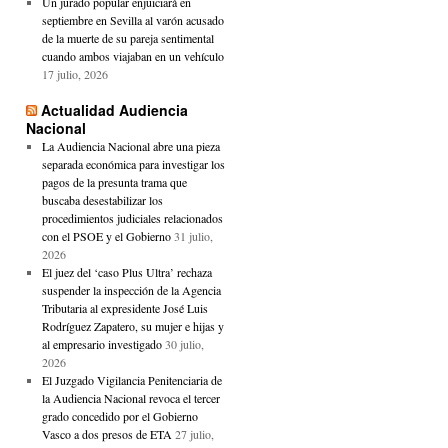
Un jurado popular enjuiciará en
septiembre en Sevilla al varón acusado
de la muerte de su pareja sentimental
cuando ambos viajaban en un vehículo
17 julio, 2026
Actualidad Audiencia
Nacional
La Audiencia Nacional abre una pieza
separada económica para investigar los
pagos de la presunta trama que
buscaba desestabilizar los
procedimientos judiciales relacionados
con el PSOE y el Gobierno
31 julio,
2026
El juez del ‘caso Plus Ultra’ rechaza
suspender la inspección de la Agencia
Tributaria al expresidente José Luis
Rodríguez Zapatero, su mujer e hijas y
al empresario investigado
30 julio,
2026
El Juzgado Vigilancia Penitenciaria de
la Audiencia Nacional revoca el tercer
grado concedido por el Gobierno
Vasco a dos presos de ETA
27 julio,