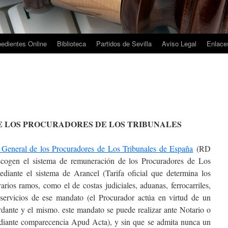
edientes Online
Biblioteca
Partidos de Sevilla
Aviso Legal
Enlaces
 LOS PROCURADORES DE LOS TRIBUNALES
o General de los Procuradores de Los Tribunales de España
(RD
ecogen el sistema de remuneración de los Procuradores de Los
diante el sistema de Arancel (Tarifa oficial que determina los
rios ramos, como el de costas judiciales, aduanas, ferrocarriles,
s servicios de ese mandato (el Procurador actúa en virtud de un
dante y el mismo. este mandato se puede realizar ante Notario o
mediante comparecencia Apud Acta), y sin que se admita nunca un