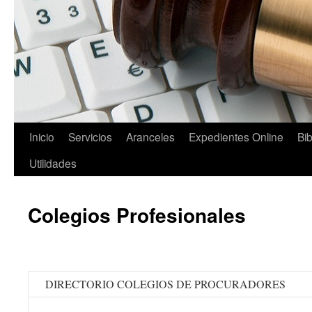
Saltar
Inicio
Servicios
Aranceles
Expedientes Online
Bib
al
Utilidades
contenido
Colegios Profesionales
DIRECTORIO COLEGIOS DE PROCURADORES