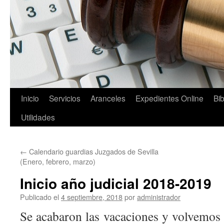
Saltar
Inicio
Servicios
Aranceles
Expedientes Online
Bib
al
Utilidades
contenido
←
Calendario guardias Juzgados de Sevilla
(Enero, febrero, marzo)
Inicio año judicial 2018-2019
Publicado el
4 septiembre, 2018
por
administrador
Se acabaron las vacaciones y volvemos 