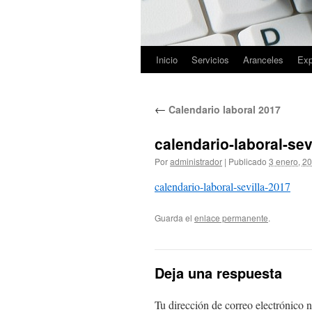
Inicio
Servicios
Aranceles
Exp
Saltar
al
←
Calendario laboral 2017
contenido
calendario-laboral-sev
Por
administrador
|
Publicado
3 enero, 2
calendario-laboral-sevilla-2017
Guarda el
enlace permanente
.
Deja una respuesta
Tu dirección de correo electrónico n