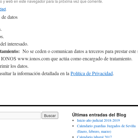
co y web en este navegador para la próxima vez que comente.
idad
.
 de datos
.
s.
el interesado.
atamiento:
No se ceden o comunican datos a terceros para prestar este se
&1 IONOS www.ionos.com que actúa como encargado de tratamiento.
rimir los datos.
ultar la información detallada en la
Política de Privacidad
.
Últimas entradas del Blog
Inicio año judicial 2018-2019
Calendario guardias Juzgados de Sevilla
(Enero, febrero, marzo)
Calendario laboral 2017