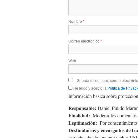
Nombre
*
Correo electrónico
*
Web
Guarda mi nombre, correo electróni
He leído y acepto la
Política de Privac
Información básica sobre protección
Responsable:
Daniel Pulido Martín
Finalidad:
Moderar los comentario
Legitimación:
Por consentimiento d
Destinatarios y encargados de tr
servicios de alojamiento web a 1