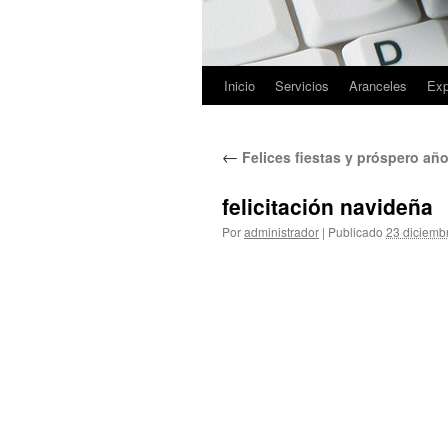
Inicio
Servicios
Aranceles
Exp
Saltar
al
←
Felices fiestas y próspero añ
contenido
felicitación navideña
Por
administrador
|
Publicado
23 diciemb