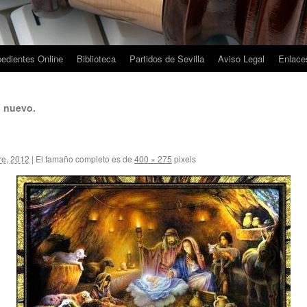
edientes Online
Biblioteca
Partidos de Sevilla
Aviso Legal
Enlaces
o nuevo.
re, 2012
|
El tamaño completo es de
400 × 275
pixels