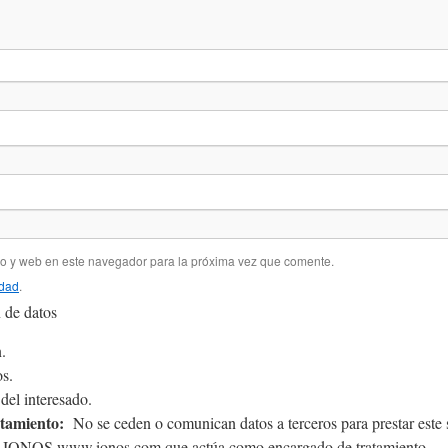
co y web en este navegador para la próxima vez que comente.
idad
.
 de datos
.
s.
el interesado.
atamiento:
No se ceden o comunican datos a terceros para prestar este se
&1 IONOS www.ionos.com que actúa como encargado de tratamiento.