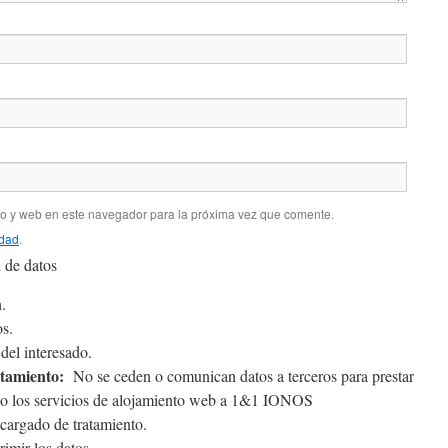
co y web en este navegador para la próxima vez que comente.
idad
.
 de datos
.
s.
el interesado.
atamiento:
No se ceden o comunican datos a terceros para prestar
tado los servicios de alojamiento web a 1&1 IONOS
argado de tratamiento.
rimir los datos.