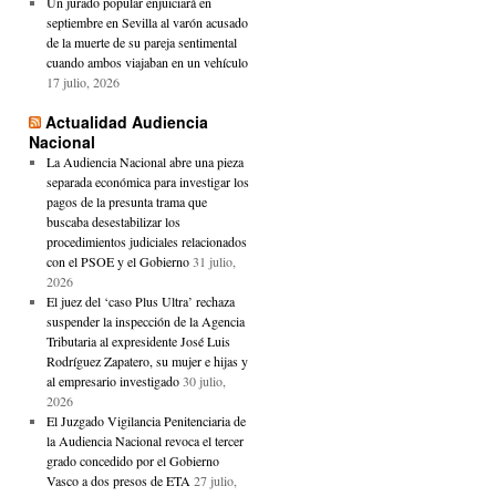
Un jurado popular enjuiciará en
septiembre en Sevilla al varón acusado
de la muerte de su pareja sentimental
cuando ambos viajaban en un vehículo
17 julio, 2026
Actualidad Audiencia
Nacional
La Audiencia Nacional abre una pieza
separada económica para investigar los
pagos de la presunta trama que
buscaba desestabilizar los
procedimientos judiciales relacionados
con el PSOE y el Gobierno
31 julio,
2026
El juez del ‘caso Plus Ultra’ rechaza
suspender la inspección de la Agencia
Tributaria al expresidente José Luis
Rodríguez Zapatero, su mujer e hijas y
al empresario investigado
30 julio,
2026
El Juzgado Vigilancia Penitenciaria de
la Audiencia Nacional revoca el tercer
grado concedido por el Gobierno
Vasco a dos presos de ETA
27 julio,