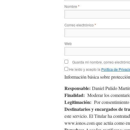
Nombre
*
Correo electrónico
*
Web
Guarda mi nombre, correo electróni
He leído y acepto la
Política de Privac
Información básica sobre protección
Responsable:
Daniel Pulido Martín
Finalidad:
Moderar los comentario
Legitimación:
Por consentimiento d
Destinatarios y encargados de tr
este servicio. El Titular ha contra
www.ionos.com que actúa como enc
Derechos:
Acceder, rectificar y sup