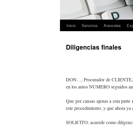
Inicio
Servicios
Aranceles
Exp
Saltar
al
Diligencias finales
contenido
DON…, Procurador de CLIENTE, co
en los autos NUMERO seguidos ant
Que por causas ajenas a esta parte
este procedimiento, y que ahora ya e
SOLICITO: acuerde como diligencia 