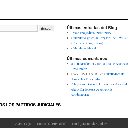
Últimas entradas del Blog
Inicio año judicial 2018-2019
Calendario guardias Juzgados de Sevilla
(Enero, febrero, marzo)
Calendario laboral 2017
Últimos comentarios
administrador
en
Calculadora de Arancele
Procurador
CARLOS CASTRO
en
Calculadora de
Aranceles Procurador
Abogados Divorcio Express
en
Solicitud
ejecución forzosa de sentencia
condenatoria
S LOS PARTIDOS JUDICIALES
Aviso Legal
Política de Privacidad
Configuración de Cookies