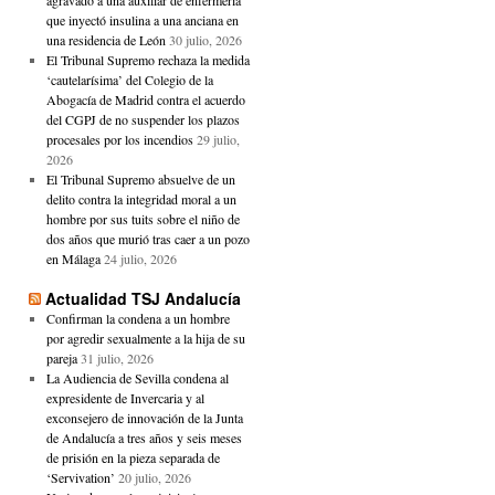
agravado a una auxiliar de enfermería
que inyectó insulina a una anciana en
una residencia de León
30 julio, 2026
El Tribunal Supremo rechaza la medida
‘cautelarísima’ del Colegio de la
Abogacía de Madrid contra el acuerdo
del CGPJ de no suspender los plazos
procesales por los incendios
29 julio,
2026
El Tribunal Supremo absuelve de un
delito contra la integridad moral a un
hombre por sus tuits sobre el niño de
dos años que murió tras caer a un pozo
en Málaga
24 julio, 2026
Actualidad TSJ Andalucía
Confirman la condena a un hombre
por agredir sexualmente a la hija de su
pareja
31 julio, 2026
La Audiencia de Sevilla condena al
expresidente de Invercaria y al
exconsejero de innovación de la Junta
de Andalucía a tres años y seis meses
de prisión en la pieza separada de
‘Servivation’
20 julio, 2026