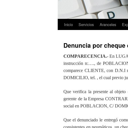
Inicio
Servicios
Aranceles
Exp
Saltar
al
Denuncia por cheque 
contenido
COMPARECENCIA.-
En LUGAR 
instrucción n:…., de POBLACION, e
comparece CLIENTE, con D.N.I n:
DOMICILIO, tel. , el cual previo ju
Que verifica la presente al objeto
gerente de la Empresa CONTRARIO 
social en POBLACION, C/ DOMICILI
Que el denunciado le entregó como
consistentes en neumáticos, un cheq