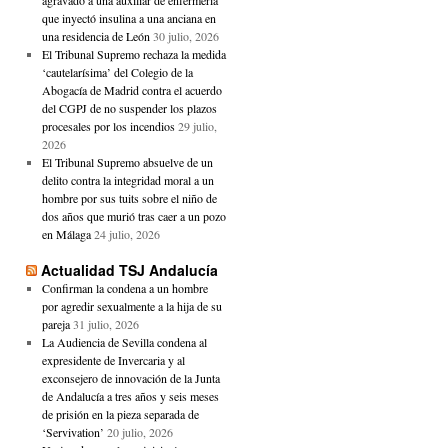
agravado a una auxiliar de enfermería
que inyectó insulina a una anciana en
una residencia de León
30 julio, 2026
El Tribunal Supremo rechaza la medida
‘cautelarísima’ del Colegio de la
Abogacía de Madrid contra el acuerdo
del CGPJ de no suspender los plazos
procesales por los incendios
29 julio,
2026
El Tribunal Supremo absuelve de un
delito contra la integridad moral a un
hombre por sus tuits sobre el niño de
dos años que murió tras caer a un pozo
en Málaga
24 julio, 2026
Actualidad TSJ Andalucía
Confirman la condena a un hombre
por agredir sexualmente a la hija de su
pareja
31 julio, 2026
La Audiencia de Sevilla condena al
expresidente de Invercaria y al
exconsejero de innovación de la Junta
de Andalucía a tres años y seis meses
de prisión en la pieza separada de
‘Servivation’
20 julio, 2026