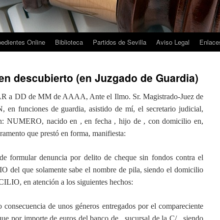
edientes Online
Biblioteca
Partidos de Sevilla
Aviso Legal
Enlaces
en descubierto (en Juzgado de Guardia)
a DD de MM de AAAA, Ante el Ilmo. Sr. Magistrado-Juez de
n funciones de guardia, asistido de mí, el secretario judicial,
 NUMERO, nacido en , en fecha , hijo de , con domicilio en,
ramento que prestó en forma, manifiesta:
 de formular denuncia por delito de cheque sin fondos contra el
del que solamente sabe el nombre de pila, siendo el domicilio
O, en atención a los siguientes hechos:
 consecuencia de unos géneros entregados por el compareciente
ue por importe de euros del banco de , sucursal de la C/ , siendo