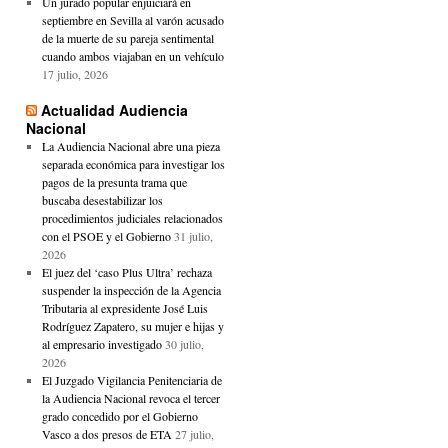
Un jurado popular enjuiciará en
septiembre en Sevilla al varón acusado
de la muerte de su pareja sentimental
cuando ambos viajaban en un vehículo
17 julio, 2026
Actualidad Audiencia
Nacional
La Audiencia Nacional abre una pieza
separada económica para investigar los
pagos de la presunta trama que
buscaba desestabilizar los
procedimientos judiciales relacionados
con el PSOE y el Gobierno
31 julio,
2026
El juez del ‘caso Plus Ultra’ rechaza
suspender la inspección de la Agencia
Tributaria al expresidente José Luis
Rodríguez Zapatero, su mujer e hijas y
al empresario investigado
30 julio,
2026
El Juzgado Vigilancia Penitenciaria de
la Audiencia Nacional revoca el tercer
grado concedido por el Gobierno
Vasco a dos presos de ETA
27 julio,