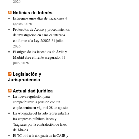
2026
Noticias de Interés
Estaremos unos días de vacaciones
4
agosto, 2026
Protocolos de Acoso y procedimientos
de investigación en canales internos
conforme a la Ley 2/2023
31 julio,
2026
El origen de los incendios de Ávila y
Madrid abre el frente asegurador
31
julio, 2026
Legislación y
Jurisprudencia
Actualidad jurídica
La nueva regulación para
compatibilizar la pensión con un
empleo entra en vigor el 28 de agosto
La Abogacía del Estado representará a
las empresas públicas Ineco y
Tragsatec por la contratación de la ex
de Ábalos
El TC oirá a la abogacía de la CAIB y