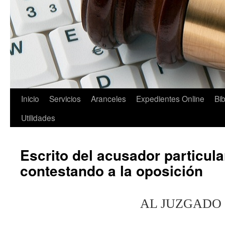
Saltar
Inicio
Servicios
Aranceles
Expedientes Online
Bib
al
Utilidades
contenido
Escrito del acusador particular
contestando a la oposición
AL JUZGADO