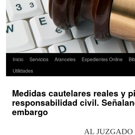
Saltar
Inicio
Servicios
Aranceles
Expedientes Online
Bib
al
Utilidades
contenido
Medidas cautelares reales y p
responsabilidad civil. Señalan
embargo
AL JUZGADO