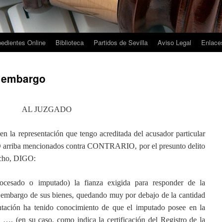
edientes Online
Biblioteca
Partidos de Sevilla
Aviso Legal
Enlaces
e embargo
AL JUZGADO
a representación que tengo acreditada del acusador particular
rriba mencionados contra CONTRARIO, por el presunto delito
echo, DIGO:
ocesado o imputado) la fianza exigida para responder de la
al embargo de sus bienes, quedando muy por debajo de la cantidad
ntación ha tenido conocimiento de que el imputado posee en la
 …, (en su caso, como indica la certificación del Registro de la