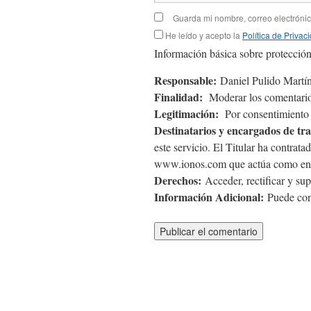
Guarda mi nombre, correo electróni
He leído y acepto la
Política de Privac
Información básica sobre protección
Responsable:
Daniel Pulido Martín
Finalidad:
Moderar los comentario
Legitimación:
Por consentimiento d
Destinatarios y encargados de tr
este servicio. El Titular ha contra
www.ionos.com que actúa como enc
Derechos:
Acceder, rectificar y sup
Información Adicional:
Puede cons