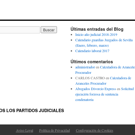
Últimas entradas del Blog
Inicio año judicial 2018-2019
Calendario guardias Juzgados de Sevilla
(Enero, febrero, marzo)
Calendario laboral 2017
Últimos comentarios
administrador
en
Calculadora de Arancele
Procurador
CARLOS CASTRO
en
Calculadora de
Aranceles Procurador
Abogados Divorcio Express
en
Solicitud
ejecución forzosa de sentencia
condenatoria
S LOS PARTIDOS JUDICIALES
Aviso Legal
Política de Privacidad
Configuración de Cookies