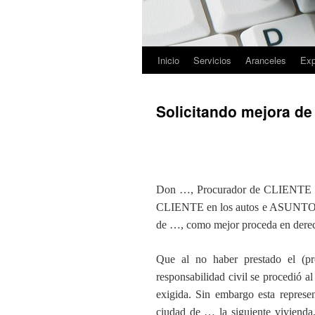
Inicio
Servicios
Aranceles
Exp
Saltar
al
Solicitando mejora d
contenido
Don …, Procurador de CLIENTE en l
CLIENTE en los autos e ASUNTO a
de …, como mejor proceda en der
Que al no haber prestado el (pr
responsabilidad civil se procedió 
exigida. Sin embargo esta represe
ciudad de … la siguiente vivienda,