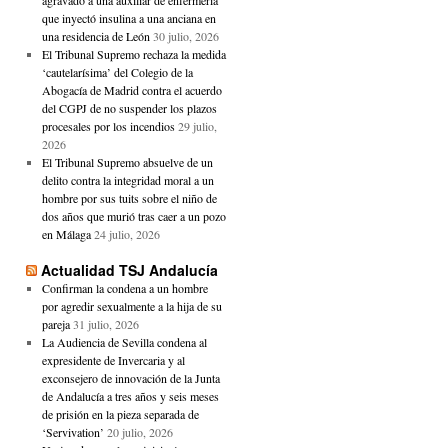
agravado a una auxiliar de enfermería
que inyectó insulina a una anciana en
una residencia de León
30 julio, 2026
El Tribunal Supremo rechaza la medida
‘cautelarísima’ del Colegio de la
Abogacía de Madrid contra el acuerdo
del CGPJ de no suspender los plazos
procesales por los incendios
29 julio,
2026
El Tribunal Supremo absuelve de un
delito contra la integridad moral a un
hombre por sus tuits sobre el niño de
dos años que murió tras caer a un pozo
en Málaga
24 julio, 2026
Actualidad TSJ Andalucía
Confirman la condena a un hombre
por agredir sexualmente a la hija de su
pareja
31 julio, 2026
La Audiencia de Sevilla condena al
expresidente de Invercaria y al
exconsejero de innovación de la Junta
de Andalucía a tres años y seis meses
de prisión en la pieza separada de
‘Servivation’
20 julio, 2026