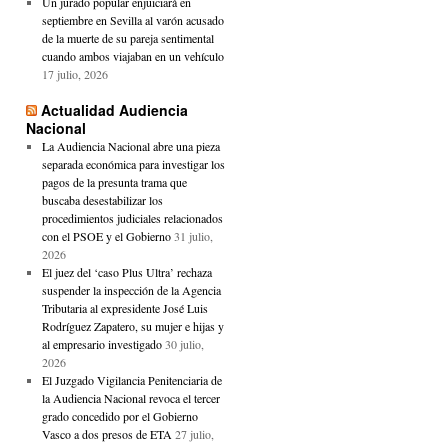
Un jurado popular enjuiciará en
septiembre en Sevilla al varón acusado
de la muerte de su pareja sentimental
cuando ambos viajaban en un vehículo
17 julio, 2026
Actualidad Audiencia
Nacional
La Audiencia Nacional abre una pieza
separada económica para investigar los
pagos de la presunta trama que
buscaba desestabilizar los
procedimientos judiciales relacionados
con el PSOE y el Gobierno
31 julio,
2026
El juez del ‘caso Plus Ultra’ rechaza
suspender la inspección de la Agencia
Tributaria al expresidente José Luis
Rodríguez Zapatero, su mujer e hijas y
al empresario investigado
30 julio,
2026
El Juzgado Vigilancia Penitenciaria de
la Audiencia Nacional revoca el tercer
grado concedido por el Gobierno
Vasco a dos presos de ETA
27 julio,