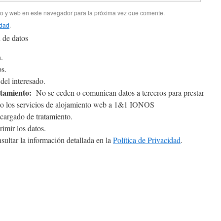
co y web en este navegador para la próxima vez que comente.
idad
.
 de datos
.
s.
el interesado.
atamiento:
No se ceden o comunican datos a terceros para prestar
tado los servicios de alojamiento web a 1&1 IONOS
argado de tratamiento.
rimir los datos.
ultar la información detallada en la
Política de Privacidad
.