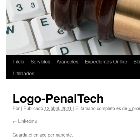
Saltar
Inicio
Servicios
Aranceles
Expedientes Online
Bib
al
Utilidades
contenido
Logo-PenalTech
Por
|
Publicado
12 abril, 2021
|
El tamaño completo es de
×
pixe
Linkedin2
Guarda el
enlace permanente
.