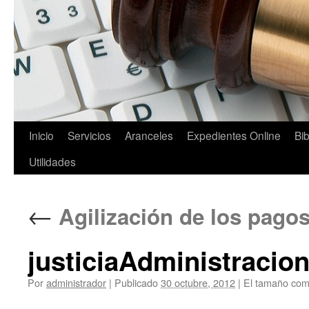
Saltar
Inicio
Servicios
Aranceles
Expedientes Online
Bib
al
Utilidades
contenido
←
Agilización de los pagos
justiciaAdministracio
Por
administrador
|
Publicado
30 octubre, 2012
|
El tamaño com