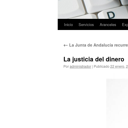
Inicio
Servicios
Aranceles
Exp
Saltar
al
←
La Junta de Andalucía recurre 
contenido
La justicia del dinero
Por
administrador
|
Publicado
22 enero, 