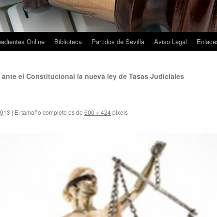
edientes Online
Biblioteca
Partidos de Sevilla
Aviso Legal
Enlaces
ante el Constitucional la nueva ley de Tasas Judiciales
2013
|
El tamaño completo es de
600 × 424
pixels