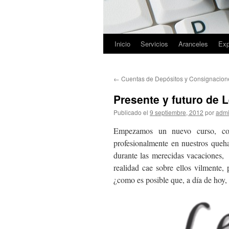
Inicio
Servicios
Aranceles
Exp
Saltar
al
←
Cuentas de Depósitos y Consignacione
contenido
Presente y futuro de L
Publicado el
9 septiembre, 2012
por
admi
Empezamos un nuevo curso, con 
profesionalmente en nuestros queh
durante las merecidas vacaciones, 
realidad cae sobre ellos vilmente,
¿como es posible que, a día de hoy,