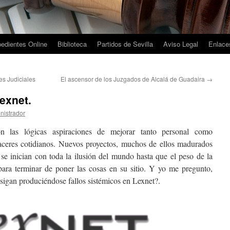
edientes Online
Biblioteca
Partidos de Sevilla
Aviso Legal
Enlaces
s Judiciales
El ascensor de los Juzgados de Alcalá de Guadaira
→
exnet.
nistrador
las lógicas aspiraciones de mejorar tanto personal como
aceres cotidianos. Nuevos proyectos, muchos de ellos madurados
se inician con toda la ilusión del mundo hasta que el peso de la
 para terminar de poner las cosas en su sitio. Y yo me pregunto,
 sigan produciéndose fallos sistémicos en Lexnet?.