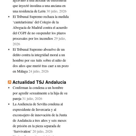
agravado a una auxiliar de enfermería
que inyectó insulina a una anciana en
una residencia de León
30 julio, 2026
El Tribunal Supremo rechaza la medida
‘cautelarísima’ del Colegio de la
Abogacía de Madrid contra el acuerdo
del CGPJ de no suspender los plazos
procesales por los incendios
29 julio,
2026
El Tribunal Supremo absuelve de un
delito contra la integridad moral a un
hombre por sus tuits sobre el niño de
dos años que murió tras caer a un pozo
en Málaga
24 julio, 2026
Actualidad TSJ Andalucía
Confirman la condena a un hombre
por agredir sexualmente a la hija de su
pareja
31 julio, 2026
La Audiencia de Sevilla condena al
expresidente de Invercaria y al
exconsejero de innovación de la Junta
de Andalucía a tres años y seis meses
de prisión en la pieza separada de
‘Servivation’
20 julio, 2026