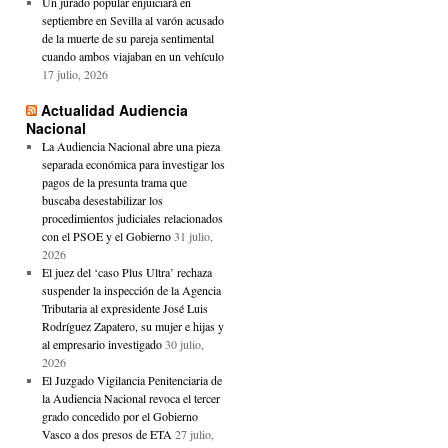
Un jurado popular enjuiciará en
septiembre en Sevilla al varón acusado
de la muerte de su pareja sentimental
cuando ambos viajaban en un vehículo
17 julio, 2026
Actualidad Audiencia
Nacional
La Audiencia Nacional abre una pieza
separada económica para investigar los
pagos de la presunta trama que
buscaba desestabilizar los
procedimientos judiciales relacionados
con el PSOE y el Gobierno
31 julio,
2026
El juez del ‘caso Plus Ultra’ rechaza
suspender la inspección de la Agencia
Tributaria al expresidente José Luis
Rodríguez Zapatero, su mujer e hijas y
al empresario investigado
30 julio,
2026
El Juzgado Vigilancia Penitenciaria de
la Audiencia Nacional revoca el tercer
grado concedido por el Gobierno
Vasco a dos presos de ETA
27 julio,